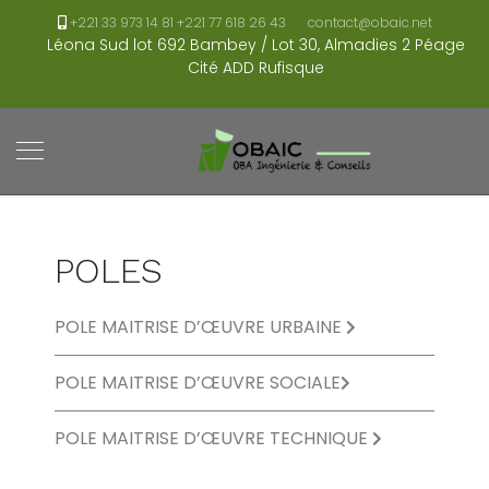
+221 33 973 14 81 +221 77 618 26 43
contact@obaic.net
Léona Sud lot 692 Bambey / Lot 30, Almadies 2 Péage
Cité ADD Rufisque
POLES
POLE MAITRISE D’ŒUVRE URBAINE
POLE MAITRISE D’ŒUVRE SOCIALE
POLE MAITRISE D’ŒUVRE TECHNIQUE