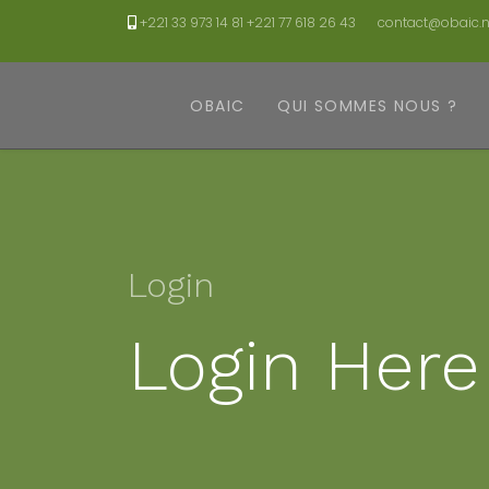
+221 33 973 14 81 +221 77 618 26 43
contact@obaic.n
OBAIC
QUI SOMMES NOUS ?
Login
Login Here