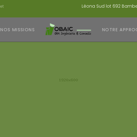
Léona Sud lot 692 Bambey
et
NOS MISSIONS
NOTRE APPRO