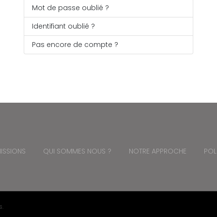
Mot de passe oublié ?
Identifiant oublié ?
Pas encore de compte ?
ISSIONS
QUI SOMMES NOUS ?
NOTRE APPROCHE
POL
s.