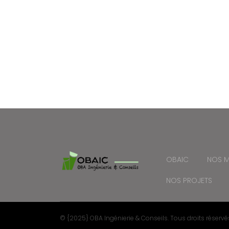
OBAIC
NOS M
NOS PROJETS
© {2025} OBA Ingénierie & Conseils. Tous droits réservé